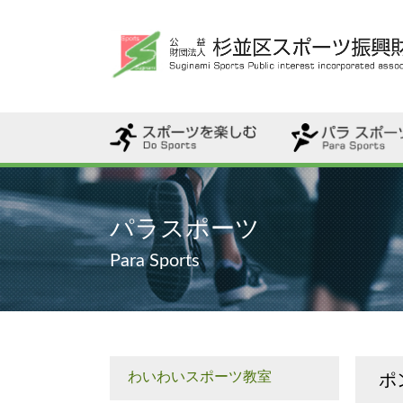
・わいわいスポー
・ユニバーサルタ
・ふれあいスポ・
・パラスポーツ用
・ポンダンス
・ポンダンス 踊
・ユニバーサルス
・スポーツ始めキャンペーン
・一般使用
・さざんかネットを活用しよう
・スポーツ観戦しよう
・その他スポーツを楽しむ教室
・スポーツフェスティバル
パラスポーツ
Para Sports
わいわいスポーツ教室
ポ