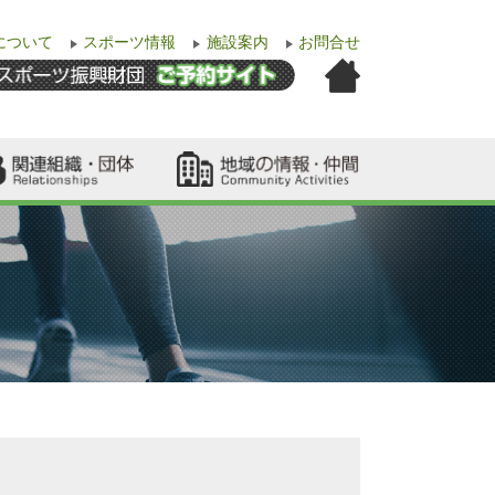
について
スポーツ情報
施設案内
お問合せ
並区スポーツ協会
ポーツ少年団
並区スポレク協会
ラブ情報
域スポーツクラブ
張教室関連団体
門家派遣協力団体
師紹介
並区スポーツ推進委員
ランティア募集