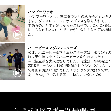
バンブー ワァオ
バンブーワァオは、主にダウン症のある子どもたち
ます。ダンスレッスンにポンダンスを取り入れて、
て踊るのがとても楽しかったご様子で、ポンポンを
にこもりがちとのことでしたが、久しぶりの広い場
た。
ハニービー＆マダムシスターズ
私達、ハニービー＆マダムシスターズは、ダウン症の
時は子供達は小さくハニービーと名付けました！
今は皆立派な大人になりました。母達は、年頃も近
2018年、セシオン杉並で開催されたシンポジウム
で今回もお誘い頂きました！ポンダンス大好きです
あ みんなで元気！勇気！ let’s ポンダンス💓