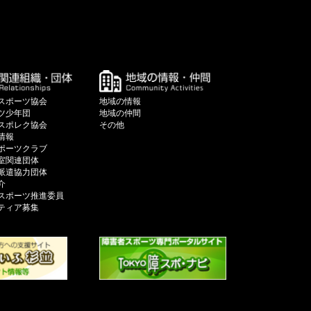
スポーツ協会
地域の情報
ツ少年団
地域の仲間
スポレク協会
その他
情報
ポーツクラブ
室関連団体
派遣協力団体
介
スポーツ推進委員
ティア募集