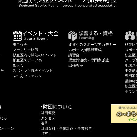
歩こう会
すぎなみスポーツアカデミー
杉並区
ファミリー駅伝
スポーツ指導員養成
スポー
会
杉並区内で開催のイベント
講習会
杉並区
杉並区スポーツ祭
児童館連携・専門家派遣
クラブ
都大会
出張教室
地域ス
した
スポ・レク協会イベント
出張教
ふれあいフェスタ
専門家
講師紹
杉並区
ボラン
財団概要
なみ
アクセス
沿革
ンペーン
財団資料（事業計画・事業報告・
収支）