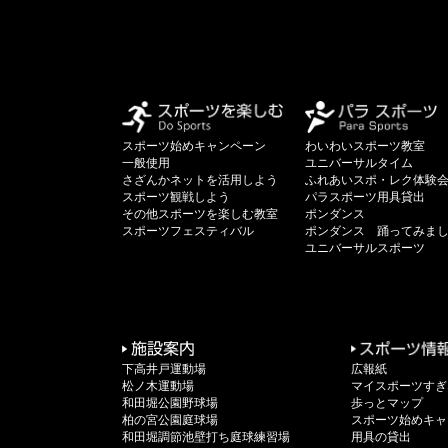
スポーツ始めキャンペーン
わいわいスポーツ教室
一般使用
ユニバーサルタイム
さざんかネットを活用しよう
ふれあいスポ・レク体験
スポーツ観戦しよう
パラスポーツ用具貸出
その他スポーツを楽しむ教室
ポンダンス
スポーツフェスティバル
ポンダンス 踊ってみま
ユニバーサルスポーツ
下高井戸運動場
広報紙
松ノ木運動場
マイスポーツすぎ
和田堀公園野球場
歩っとマップ
柏の宮公園庭球場
スポーツ始めキャ
和田堀調節池壁打ち庭球練習場
用具の貸出