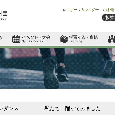
スポーツカレンダー
財団
・歩こう会
・ファミリー駅伝
・杉並区内で開催のイベント
・杉並区スポーツ祭
・都大会
・スポ・レク協会イベント
・ふれあいフェスタ
ツ教室
イム
レク体験会
具貸出
ってみました
ポーツ
・杉
・ス
・杉
・ク
・地
・出
・専
・講
・杉
・ボ
・すぎなみスポーツアカデミー
・初級パラスポーツ指導員養成
・講習会
・児童館連携・専門家派遣
・出張教室
ンダンス
私たち、踊ってみました