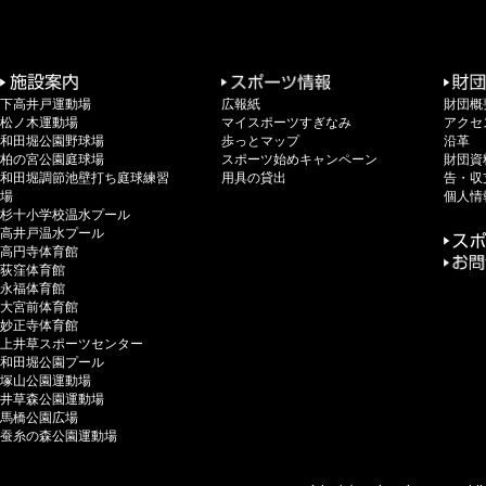
下高井戸運動場
広報紙
財団概
松ノ木運動場
マイスポーツすぎなみ
アクセ
和田堀公園野球場
歩っとマップ
沿革
柏の宮公園庭球場
スポーツ始めキャンペーン
財団資
和田堀調節池壁打ち庭球練習
用具の貸出
告・収
場
個人情
杉十小学校温水プール
高井戸温水プール
高円寺体育館
荻窪体育館
永福体育館
大宮前体育館
妙正寺体育館
上井草スポーツセンター
和田堀公園プール
塚山公園運動場
井草森公園運動場
馬橋公園広場
蚕糸の森公園運動場