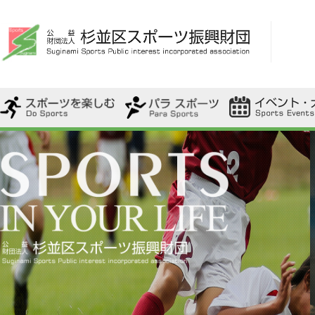
・歩こう会
・ファミリー駅伝
・杉並区内で開催
・杉並区スポーツ
・都大会
・スポ・レク協会
・ふれあいフェス
・わいわいスポーツ教室
・ユニバーサルタイム
・ふれあいスポ・レク体験会
・パラスポーツ用具貸出
・ポンダンス
・ポンダンス 踊ってみました
・ユニバーサルスポーツ
・スポーツ始めキャンペーン
・一般使用
・さざんかネットを活用しよう
・スポーツ観戦しよう
・その他スポーツを楽しむ教室
・スポーツフェスティバル