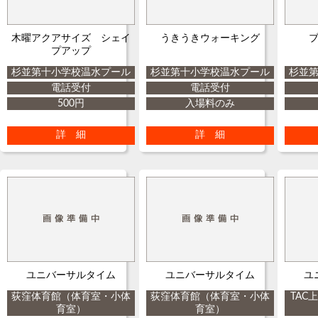
木曜アクアサイズ シェイ
うきうきウォーキング
プアップ
杉並第十小学校温水プール
杉並第十小学校温水プール
杉並
電話受付
電話受付
500円
入場料のみ
詳 細
詳 細
ユニバーサルタイム
ユニバーサルタイム
ユ
荻窪体育館（体育室・小体
荻窪体育館（体育室・小体
TAC
育室）
育室）