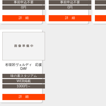
事前申込不要
事前申込不要
0円
0円
詳 細
詳 細
杉並区ヴェルディ 応援
DAY
味の素スタジアム
WEB掲載
1000円～
詳 細