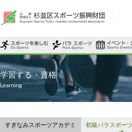
・歩こう会
・ファミリー駅伝
・杉並区内で開催
・杉並区スポーツ
・都大会
・スポ・レク協会
・ふれあいフェス
・わいわいスポーツ教室
・ユニバーサルタイム
・ふれあいスポ・レク体験会
・パラスポーツ用具貸出
・ポンダンス
・ポンダンス 踊ってみました
・ユニバーサルスポーツ
・スポーツ始めキャンペーン
・一般使用
・さざんかネットを活用しよう
・スポーツ観戦しよう
・その他スポーツを楽しむ教室
・スポーツフェスティバル
学習する・資格
Learning
すぎなみスポーツアカデミ
初級パラスポー