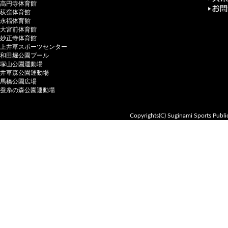
高円寺体育館
荻窪体育館
永福体育館
大宮前体育館
妙正寺体育館
上井草スポーツセンター
和田堀公園プール
塚山公園運動場
井草森公園運動場
馬橋公園広場
蚕糸の森公園運動場
Copyrights(C) Suginami Sports Public 