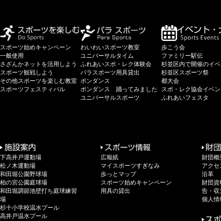
スポーツ始めキャンペーン
わいわいスポーツ教室
歩こう会
一般使用
ユニバーサルタイム
ファミリー駅伝
さざんかネットを活用しよう
ふれあいスポ・レク体験会
杉並区内で開催のイベ
スポーツ観戦しよう
パラスポーツ用具貸出
杉並区スポーツ祭
その他スポーツを楽しむ教室
ポンダンス
都大会
スポーツフェスティバル
ポンダンス 踊ってみました
スポ・レク協会イベン
ユニバーサルスポーツ
ふれあいフェスタ
下高井戸運動場
広報紙
財団概
松ノ木運動場
マイスポーツすぎなみ
アクセ
和田堀公園野球場
歩っとマップ
沿革
柏の宮公園庭球場
スポーツ始めキャンペーン
財団資
和田堀調節池壁打ち庭球練習
用具の貸出
告・収
場
個人情
杉十小学校温水プール
高井戸温水プール